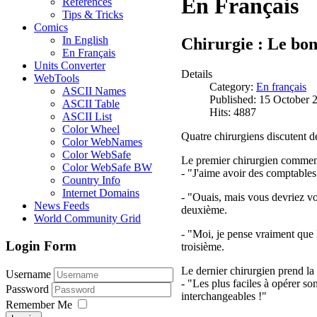
En Français
References
Tips & Tricks
Comics
In English
Chirurgie : Le bon 
En Français
Units Converter
Details
WebTools
Category:
En français
ASCII Names
Published: 15 October 
ASCII Table
Hits: 4887
ASCII List
Color Wheel
Quatre chirurgiens discutent de
Color WebNames
Color WebSafe
Le premier chirurgien commen
Color WebSafe BW
- "J'aime avoir des comptables 
Country Info
Internet Domains
- "Ouais, mais vous devriez voir
News Feeds
deuxième.
World Community Grid
- "Moi, je pense vraiment que le
Login Form
troisième.
Le dernier chirurgien prend la 
Username
- "Les plus faciles à opérer son
Password
interchangeables !"
Remember Me