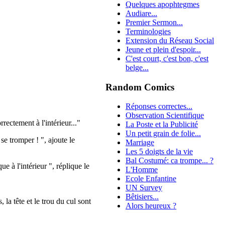
Quelques apophtegmes
Audiare...
Premier Sermon...
Terminologies
Extension du Réseau Social
Jeune et plein d'espoir...
C'est court, c'est bon, c'est
belge...
Random Comics
Réponses correctes...
Observation Scientifique
ectement à l'intérieur..."
La Poste et la Publicité
Un petit grain de folie...
se tromper ! ", ajoute le
Marriage
Les 5 doigts de la vie
Bal Costumé: ca trompe... ?
e à l'intérieur ", réplique le
L'Homme
Ecole Enfantine
UN Survey
Bêtisiers...
 la tête et le trou du cul sont
Alors heureux ?