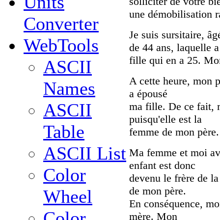
Units
solliciter de votre b
une démobilisation r
Converter
Je suis sursitaire, â
WebTools
de 44 ans, laquelle 
fille qui en a 25. Mo
ASCII
A cette heure, mon p
Names
a épousé
ASCII
ma fille. De ce fait,
puisqu'elle est la
Table
femme de mon père.
ASCII List
Ma femme et moi avon
enfant est donc
Color
devenu le frère de l
de mon père.
Wheel
En conséquence, mon 
Color
mère. Mon