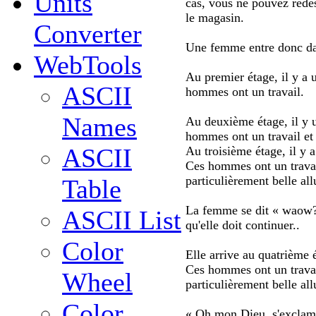
Units
cas, vous ne pouvez redes
le magasin.
Converter
Une femme entre donc da
WebTools
Au premier étage, il y a 
ASCII
hommes ont un travail.
Names
Au deuxième étage, il y u
hommes ont un travail et
ASCII
Au troisième étage, il y a
Ces hommes ont un travail
particulièrement belle all
Table
La femme se dit « waow? 
ASCII List
qu'elle doit continuer..
Color
Elle arrive au quatrième é
Ces hommes ont un travail
Wheel
particulièrement belle al
Color
« Oh mon Dieu, s'exclame-