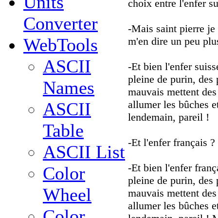
Units
choix entre l'enfer su
Converter
-Mais saint pierre je
WebTools
m'en dire un peu plu
ASCII
-Et bien l'enfer sui
pleine de purin, des 
Names
mauvais mettent des
allumer les bûches et
ASCII
lendemain, pareil !
Table
-Et l'enfer français ?
ASCII List
-Et bien l'enfer fra
Color
pleine de purin, des 
Wheel
mauvais mettent des
allumer les bûches et
Color