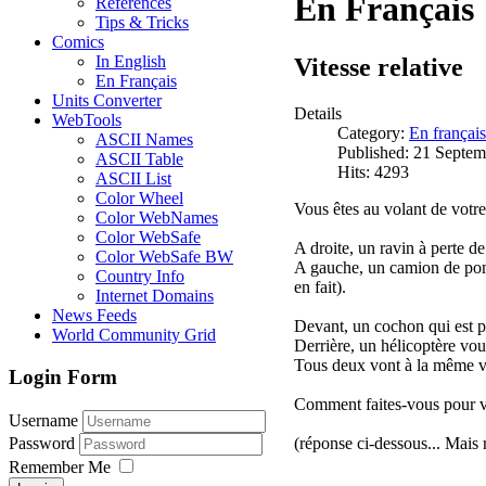
En Français
References
Tips & Tricks
Comics
In English
Vitesse relative
En Français
Units Converter
Details
WebTools
Category:
En français
ASCII Names
Published: 21 Septe
ASCII Table
Hits: 4293
ASCII List
Color Wheel
Vous êtes au volant de votre 
Color WebNames
Color WebSafe
A droite, un ravin à perte de
Color WebSafe BW
A gauche, un camion de pompi
Country Info
en fait).
Internet Domains
News Feeds
Devant, un cochon qui est pl
World Community Grid
Derrière, un hélicoptère vou
Tous deux vont à la même v
Login Form
Comment faites-vous pour v
Username
(réponse ci-dessous... Mais
Password
Remember Me