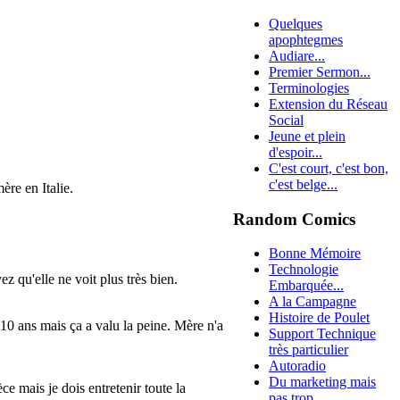
Quelques
apophtegmes
Audiare...
Premier Sermon...
Terminologies
Extension du Réseau
Social
Jeune et plein
d'espoir...
C'est court, c'est bon,
c'est belge...
ère en Italie.
Random Comics
Bonne Mémoire
Technologie
z qu'elle ne voit plus très bien.
Embarquée...
A la Campagne
Histoire de Poulet
10 ans mais ça a valu la peine. Mère n'a
Support Technique
très particulier
Autoradio
Du marketing mais
ce mais je dois entretenir toute la
pas trop...