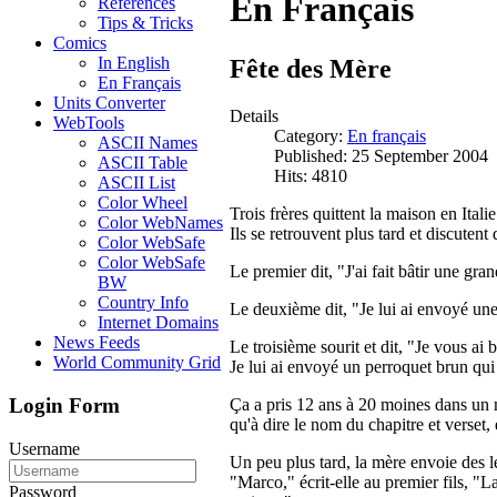
En Français
References
Tips & Tricks
Comics
In English
Fête des Mère
En Français
Units Converter
Details
WebTools
Category:
En français
ASCII Names
Published: 25 September 2004
ASCII Table
Hits: 4810
ASCII List
Color Wheel
Trois frères quittent la maison en Itali
Color WebNames
Ils se retrouvent plus tard et discutent
Color WebSafe
Color WebSafe
Le premier dit, "J'ai fait bâtir une gr
BW
Country Info
Le deuxième dit, "Je lui ai envoyé un
Internet Domains
News Feeds
Le troisième sourit et dit, "Je vous ai
World Community Grid
Je lui ai envoyé un perroquet brun qui 
Login Form
Ça a pris 12 ans à 20 moines dans un 
qu'à dire le nom du chapitre et verset, e
Username
Un peu plus tard, la mère envoie des l
"Marco," écrit-elle au premier fils, "La
Password