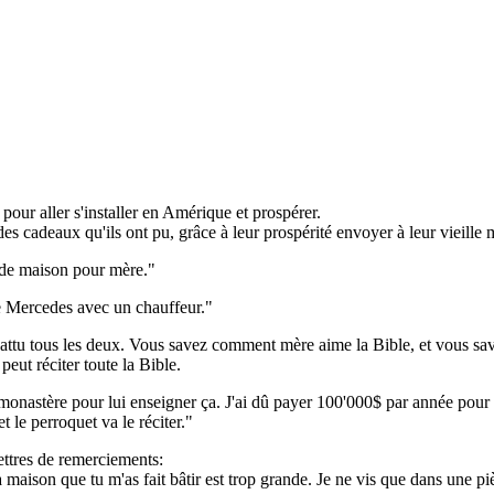
e pour aller s'installer en Amérique et prospérer.
 des cadeaux qu'ils ont pu, grâce à leur prospérité envoyer à leur vieille m
ande maison pour mère."
e Mercedes avec un chauffeur."
 battu tous les deux. Vous savez comment mère aime la Bible, et vous save
peut réciter toute la Bible.
monastère pour lui enseigner ça. J'ai dû payer 100'000$ par année pour 
t le perroquet va le réciter."
ettres de remerciements:
 maison que tu m'as fait bâtir est trop grande. Je ne vis que dans une piè