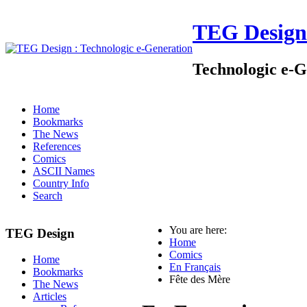
TEG Design
Technologic e-G
Home
Bookmarks
The News
References
Comics
ASCII Names
Country Info
Search
You are here:
TEG Design
Home
Comics
Home
En Français
Bookmarks
Fête des Mère
The News
Articles