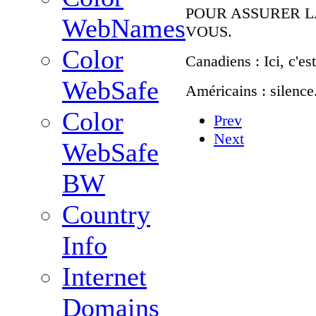
POUR ASSURER L
WebNames
VOUS.
Color
Canadiens : Ici, c'es
WebSafe
Américains : silence.
Color
Prev
Next
WebSafe
BW
Country
Info
Internet
Domains