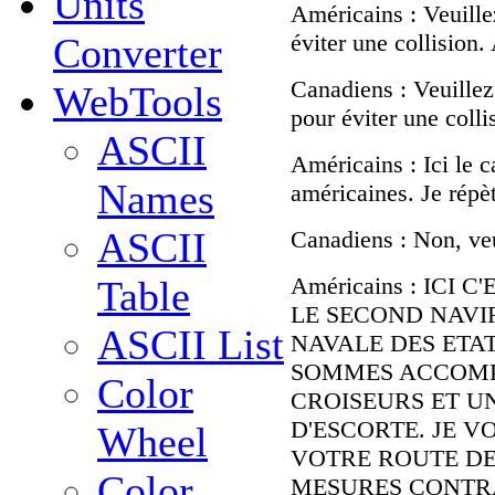
Units
Américains : Veuille
éviter une collision.
Converter
Canadiens : Veuillez
WebTools
pour éviter une colli
ASCII
Américains : Ici le c
Names
américaines. Je répèt
ASCII
Canadiens : Non, veu
Américains : ICI
Table
LE SECOND NAVI
ASCII List
NAVALE DES ETA
SOMMES ACCOMPA
Color
CROISEURS ET U
D'ESCORTE. JE 
Wheel
VOTRE ROUTE DE
Color
MESURES CONTRA