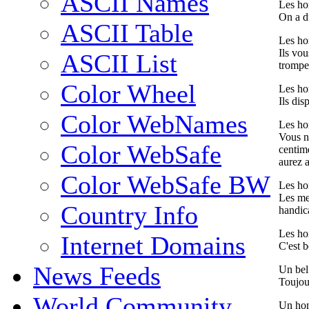
ASCII Names
Les ho
On a du
ASCII Table
Les ho
Ils vou
ASCII List
trompe
Color Wheel
Les ho
Ils dis
Color WebNames
Les ho
Vous n
Color WebSafe
centim
aurez a
Color WebSafe BW
Les ho
Les mei
Country Info
handic
Les ho
Internet Domains
C'est b
News Feeds
Un bel
Toujou
World Community
Un hom