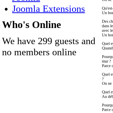
Joomla Extensions
Qu'est
Un bon
Des ch
Who's Online
dans le
avec le
Un hom
We have 299 guests and
Quel e
Quand i
no members online
Pourquo
mur ?
Parce q
Quel e
?
On ne p
Quel e
Au déb
Pourqu
Parce q