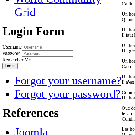
Ca fini
Grid
Un hom
Quand o
Login Form
Un hom
Il faut
Un hom
Username
Un gro
Password
Remember Me
Un hom
Log in
Ca se 
Un hom
Forgot your username?
Il n'est
Forgot your password?
Commen
Un hom
Que do
References
le jard
Continu
Joomla
Les ho
On ne 