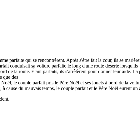
me parfaite qui se rencontrèrent. Après s'être fait la cour, ils se marièren
fait conduisait sa voiture parfaite le long d'une route déserte lorsqu'ils
rd de la route. Étant parfaits, ils s'arrêtèrent pour donner leur aide. La
s que des
 Noël, le couple parfait pris le Père Noël et ses jouets à bord de la voit
 à cause du mauvais temps, le couple parfait et le Père Noël eurent un 
dent.