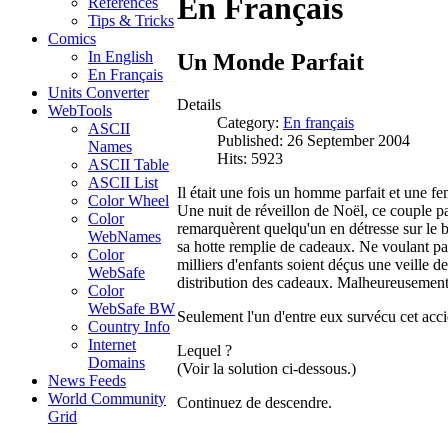
En Français
References
Tips & Tricks
Comics
In English
Un Monde Parfait
En Français
Units Converter
Details
WebTools
Category:
En français
ASCII
Published: 26 September 2004
Names
Hits: 5923
ASCII Table
ASCII List
Il était une fois un homme parfait et une fem
Color Wheel
Une nuit de réveillon de Noël, ce couple par
Color
remarquèrent quelqu'un en détresse sur le bo
WebNames
sa hotte remplie de cadeaux. Ne voulant pa
Color
milliers d'enfants soient déçus une veille de
WebSafe
distribution des cadeaux. Malheureusement,
Color
WebSafe BW
Seulement l'un d'entre eux survécu cet acci
Country Info
Internet
Lequel ?
Domains
(Voir la solution ci-dessous.)
News Feeds
World Community
Continuez de descendre.
Grid