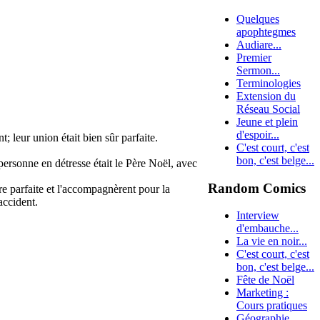
Quelques
apophtegmes
Audiare...
Premier
Sermon...
Terminologies
Extension du
Réseau Social
Jeune et plein
d'espoir...
t; leur union était bien sûr parfaite.
C'est court, c'est
bon, c'est belge...
 personne en détresse était le Père Noël, avec
Random Comics
ure parfaite et l'accompagnèrent pour la
accident.
Interview
d'embauche...
La vie en noir...
C'est court, c'est
bon, c'est belge...
Fête de Noël
Marketing :
Cours pratiques
Géographie