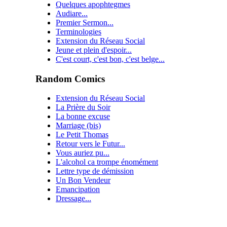
Quelques apophtegmes
Audiare...
Premier Sermon...
Terminologies
Extension du Réseau Social
Jeune et plein d'espoir...
C'est court, c'est bon, c'est belge...
Random Comics
Extension du Réseau Social
La Prière du Soir
La bonne excuse
Marriage (bis)
Le Petit Thomas
Retour vers le Futur...
Vous auriez pu...
L'alcohol ca trompe énomément
Lettre type de démission
Un Bon Vendeur
Emancipation
Dressage...