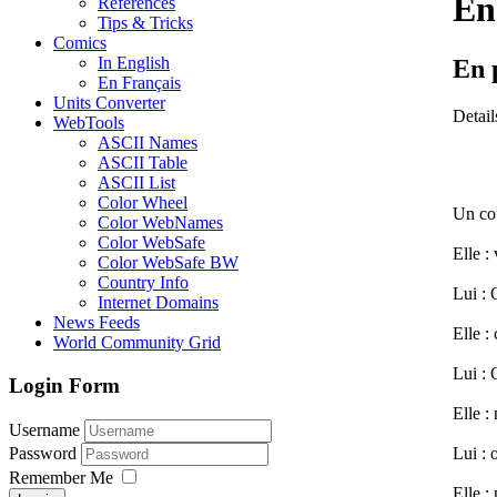
En
References
Tips & Tricks
Comics
In English
En p
En Français
Units Converter
Detail
WebTools
ASCII Names
ASCII Table
ASCII List
Color Wheel
Un cou
Color WebNames
Color WebSafe
Elle :
Color WebSafe BW
Country Info
Lui : 
Internet Domains
News Feeds
Elle :
World Community Grid
Lui : 
Login Form
Elle :
Username
Lui : o
Password
Remember Me
Elle :