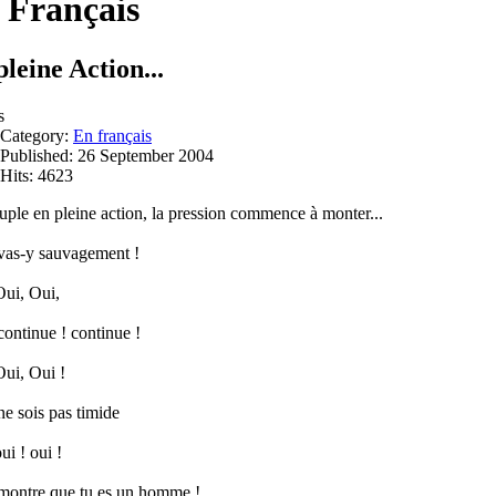
 Français
leine Action...
s
Category:
En français
Published: 26 September 2004
Hits: 4623
ple en pleine action, la pression commence à monter...
 vas-y sauvagement !
Oui, Oui,
 continue ! continue !
Oui, Oui !
 ne sois pas timide
ui ! oui !
 montre que tu es un homme !