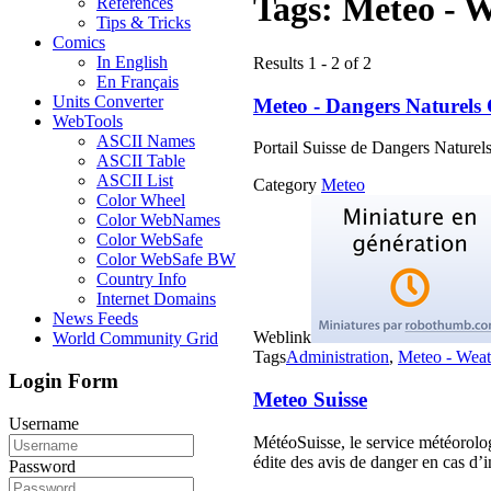
Tags:
Meteo - 
References
Tips & Tricks
Comics
In English
Results 1 - 2 of 2
En Français
Units Converter
Meteo - Dangers Naturels
WebTools
ASCII Names
Portail Suisse de Dangers Naturel
ASCII Table
ASCII List
Category
Meteo
Color Wheel
Color WebNames
Color WebSafe
Color WebSafe BW
Country Info
Internet Domains
News Feeds
Weblink
World Community Grid
Tags
Administration
,
Meteo - Weat
Login Form
Meteo Suisse
Username
MétéoSuisse, le service météorolog
édite des avis de danger en cas d’
Password