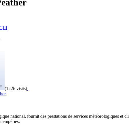
Weather
 CH
s
(1226 visits)
her
ique national, fournit des prestations de services météorologiques et cli
intempéries.